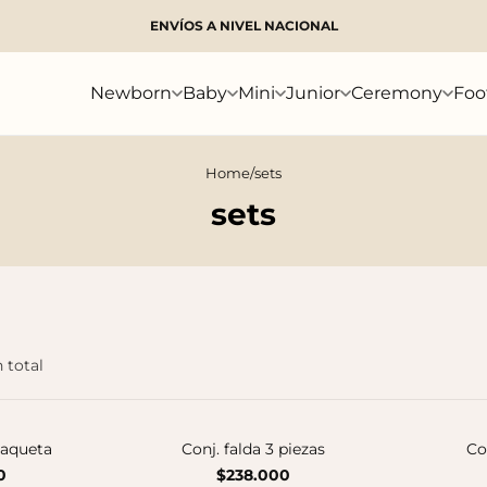
ENVÍOS A NIVEL NACIONAL
Search
Newborn
Baby
Mini
Junior
Ceremony
Foo
Home
/
sets
sets
n total
haqueta
Conj. falda 3 piezas
Co
0
$238.000