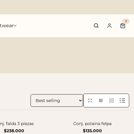
0
twear
Cart 
Sort by:
nj. falda 3 piezas
Conj. polaina felpa
$238.000
$135.000