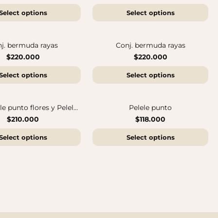
Select options
Select options
Botas Splash Euri Borreguito
$175.000
j. bermuda rayas
Conj. bermuda rayas
$220.000
$220.000
Select options
Select options
e punto flores y Pelele
Pelele punto
punto
$210.000
$118.000
Select options
Select options