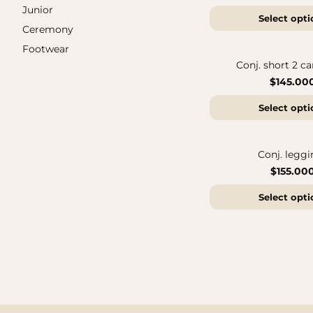
Junior
Select opti
Ceremony
Sandalias Maui MC
Footwear
$140.000
Sandalias SUN
$140.000
Conj. short 2 c
$145.00
Select opti
Conj. leggi
$155.00
Select opti