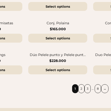
ons
Select options
Sandalias Maui MC
Cangrejeras Nico MC
$140.000
$140.000
amisetas
Conj. Polaina
Con
0
$165.000
ons
Select options
ngs
Dúo Pelele punto y Pelele punto
Duo Pelel
estampado
0
$228.000
ons
Select options
1
2
3
…
8
→