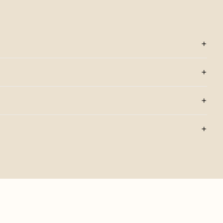
+
+
+
+