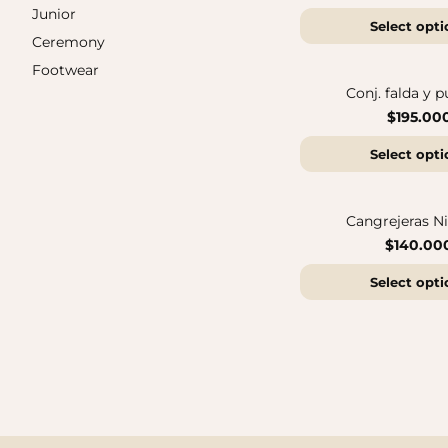
Junior
Select opti
Ceremony
Sandalias Maui MC
Footwear
$140.000
Sandalias SUN
$140.000
Conj. falda y p
$195.00
Select opti
Cangrejeras N
$140.00
Select opti