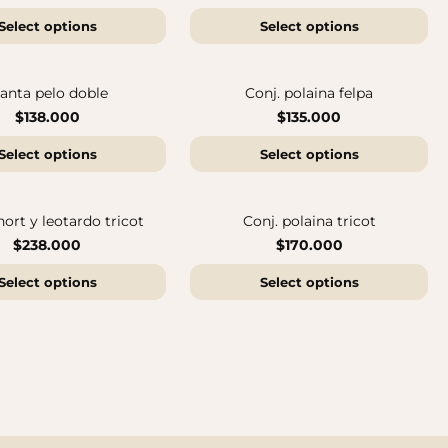
Select options
Select options
Botas Splash Euri Borreguito
$175.000
anta pelo doble
Conj. polaina felpa
$138.000
$135.000
Select options
Select options
hort y leotardo tricot
Conj. polaina tricot
$238.000
$170.000
Select options
Select options