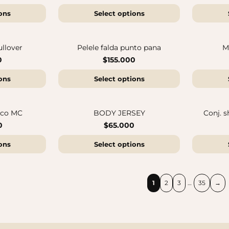
ons
Select options
Sandalias Maui MC
Cangrejeras Nico MC
$140.000
$140.000
ullover
Pelele falda punto pana
M
0
$155.000
ons
Select options
ico MC
BODY JERSEY
Conj. s
0
$65.000
ons
Select options
1
2
3
…
35
→