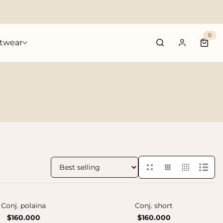
0
twear
Cart 
Sort by:
Conj. polaina
Conj. short
$160.000
$160.000