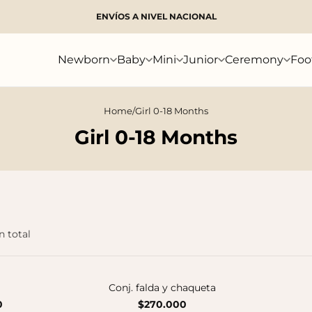
ENVÍOS A NIVEL NACIONAL
Search
Newborn
Baby
Mini
Junior
Ceremony
Foo
Home
/
Girl 0-18 Months
Girl 0-18 Months
n total
Conj. falda y chaqueta
0
$270.000