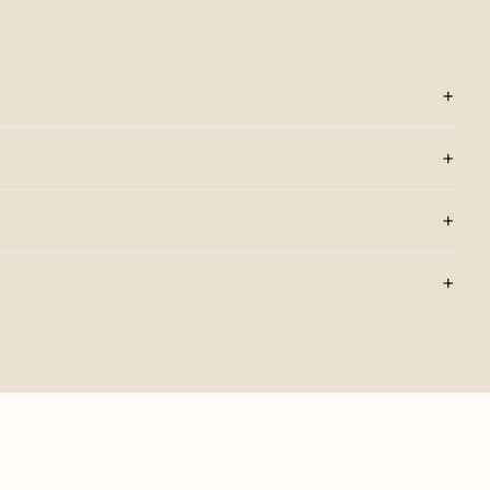
+
+
+
+