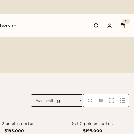
0
twear
Cart 
Sort by:
 2 peleles cortos
Set 2 peleles cortos
$195.000
$195.000