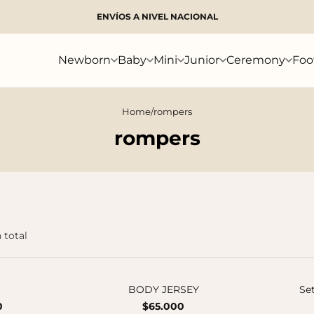
ENVÍOS A NIVEL NACIONAL
Search
Newborn
Baby
Mini
Junior
Ceremony
Foo
Home
/
rompers
rompers
 total
BODY JERSEY
Set
0
$65.000