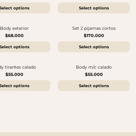
Select options
Select options
Botas Splash Euri Borreguito
$175.000
Body exterior
Set 2 pijamas cortos
$68.000
$170.000
Select options
Select options
y tirantes calado
Body m/c calado
$55.000
$55.000
Select options
Select options