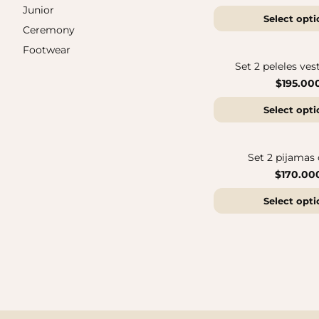
Junior
Select opti
Ceremony
Sandalias Maui MC
Footwear
$140.000
Sandalias SUN
$140.000
Set 2 peleles ves
$195.00
Select opti
Set 2 pijamas 
$170.00
Select opti