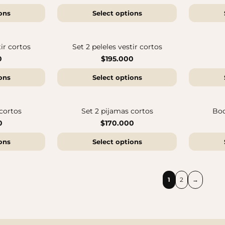
ons
Select options
Sandalias Maui MC
Cangrejeras Nico MC
$140.000
$140.000
tir cortos
Set 2 peleles vestir cortos
0
$195.000
ons
Select options
cortos
Set 2 pijamas cortos
Bod
0
$170.000
ons
Select options
1
2
→