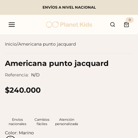
ENVÍOS A NIVEL NACIONAL
Buscar
0
Carri
Inicio
/
Americana punto jacquard
Productos populares
Americana punto jacquard
Referencia:
N/D
$240.000
Envíos
Cambios
Atención
nacionales
fáciles
personalizada
Color:
Marino