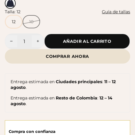
Talla:
12
Guía de tallas
Sandalias Maui MC
Sandalias SUN
$140.000
12
10
$140.000
−
+
AÑADIR AL CARRITO
Cantidad
COMPRAR AHORA
Entrega estimada en
Ciudades principales
:
11 – 12
agosto
.
Entrega estimada en
Resto de Colombia
:
12 – 14
agosto
.
Sandalias Maui MC
Cangrejeras Nico MC
$140.000
$140.000
Compra con confianza