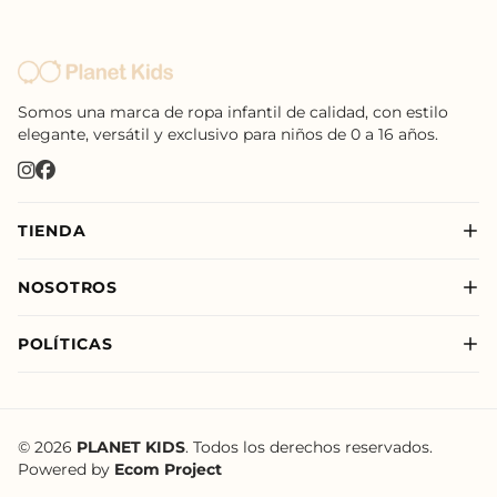
Somos una marca de ropa infantil de calidad, con estilo
elegante, versátil y exclusivo para niños de 0 a 16 años.
TIENDA
Nuevo
NOSOTROS
Niño
Sobre Nosotros
Niña
POLÍTICAS
Nuestras Tiendas
New Born
Política de Privacidad
Nuevo
Política de Envíos
Política de Tratamiento de Datos de Planet Kids
© 2026
PLANET KIDS
. Todos los derechos reservados.
Powered by
Ecom Project
Términos y Condiciones