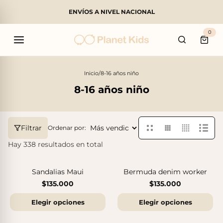
ENVÍOS A NIVEL NACIONAL
Buscar
0
Carri
Inicio
/
8-16 años niño
8-16 años niño
Productos populares
Filtrar
Ordenar por:
Hay 338 resultados en total
Sandalias Maui
Bermuda denim worker
AGOTADO
$135.000
$135.000
Elegir opciones
Elegir opciones