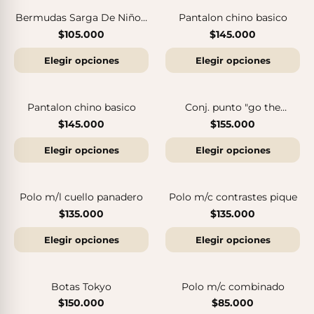
Bermudas Sarga De Niño -
Pantalon chino basico
Bci
$105.000
$145.000
Sandalias Maui MC
Sandalias SUN
$140.000
$140.000
Elegir opciones
Elegir opciones
Pantalon chino basico
Conj. punto "go the
distance"
$145.000
$155.000
Elegir opciones
Elegir opciones
Polo m/l cuello panadero
Polo m/c contrastes pique
$135.000
$135.000
Elegir opciones
Elegir opciones
Sandalias Maui MC
Cangrejeras Nico MC
Botas Tokyo
Polo m/c combinado
$140.000
$140.000
$150.000
$85.000