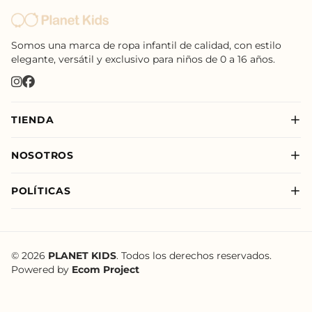
Somos una marca de ropa infantil de calidad, con estilo
elegante, versátil y exclusivo para niños de 0 a 16 años.
TIENDA
Nuevo
NOSOTROS
Niño
Sobre Nosotros
Niña
POLÍTICAS
Nuestras Tiendas
New Born
Política de Privacidad
Nuevo
Política de Envíos
Política de Tratamiento de Datos de Planet Kids
© 2026
PLANET KIDS
. Todos los derechos reservados.
Powered by
Ecom Project
Términos y Condiciones