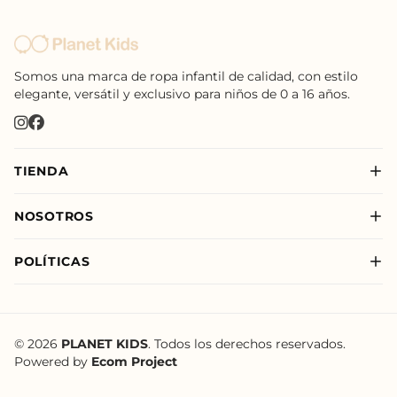
Somos una marca de ropa infantil de calidad, con estilo
elegante, versátil y exclusivo para niños de 0 a 16 años.
TIENDA
Nuevo
NOSOTROS
Niño
Sobre Nosotros
Niña
POLÍTICAS
Nuestras Tiendas
New Born
Política de Privacidad
Nuevo
Política de Envíos
Política de Tratamiento de Datos de Planet Kids
© 2026
PLANET KIDS
. Todos los derechos reservados.
Powered by
Ecom Project
Términos y Condiciones