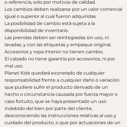
o referencia, solo por motivos de calidad.
Los cambios deben realizarse por un valor comercial
Sandalias Maui MC
igual o superior al cual fueron adquiridas.
Sandalias SUN
$140.000
La posibilidad de cambio está sujeta a la
$140.000
disponibilidad de inventario.
Las prendas deben ser reintegradas sin uso, ni
lavadas, y con las etiquetas y empaque original.
Accesorios y ropa interior no tienen cambio.
El calzado no tiene garantía por accesorios, ni por
mal uso.
Planet Kids quedará exonerado de cualquier
responsabilidad frente a cualquier daño o variación
que pudiere sufrir el producto derivado de un
hecho o circunstancia causada por fuerza mayor o
caso fortuito, que se haya presentado un uso
indebido del bien por parte del cliente,
desconociendo las instrucciones relativas al uso y
Sandalias Maui MC
Cangrejeras Nico MC
$140.000
$140.000
cuidado del producto, o que por actuaciones de un