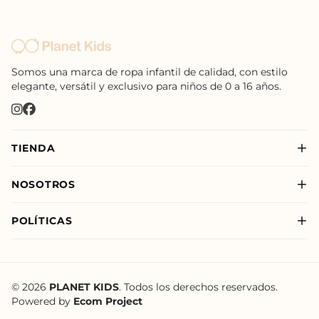
Somos una marca de ropa infantil de calidad, con estilo
elegante, versátil y exclusivo para niños de 0 a 16 años.
TIENDA
Nuevo
NOSOTROS
Niño
Sobre Nosotros
Niña
POLÍTICAS
Nuestras Tiendas
New Born
Política de Privacidad
Nuevo
Política de Envíos
Política de Tratamiento de Datos de Planet Kids
© 2026
PLANET KIDS
. Todos los derechos reservados.
Powered by
Ecom Project
Términos y Condiciones