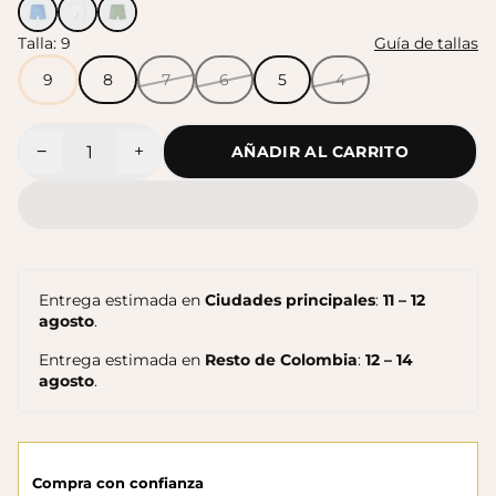
Talla:
9
Guía de tallas
Sandalias Maui MC
Sandalias SUN
$140.000
9
8
7
6
5
4
$140.000
−
+
AÑADIR AL CARRITO
Cantidad
Entrega estimada en
Ciudades principales
:
11 – 12
agosto
.
Entrega estimada en
Resto de Colombia
:
12 – 14
agosto
.
Sandalias Maui MC
Cangrejeras Nico MC
$140.000
$140.000
Compra con confianza