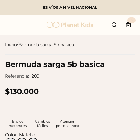
ENVÍOS A NIVEL NACIONAL
Buscar
0
Carri
Inicio
/
Bermuda sarga 5b basica
Productos populares
Bermuda sarga 5b basica
Referencia:
209
$130.000
Envíos
Cambios
Atención
nacionales
fáciles
personalizada
Color:
Matcha