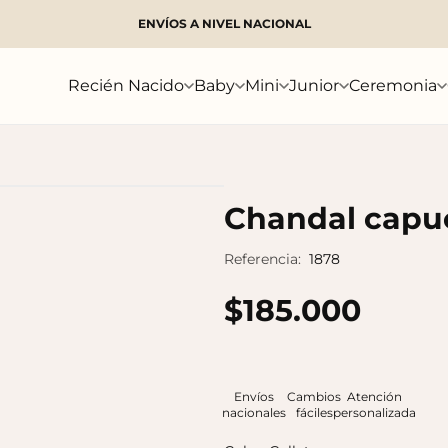
ENVÍOS A NIVEL NACIONAL
Buscar
Recién Nacido
Baby
Mini
Junior
Ceremonia
Chandal capu
Referencia:
1878
$185.000
Envíos
Cambios
Atención
nacionales
fáciles
personalizada