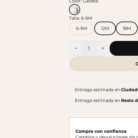
Color:
Galleta
Talla:
6-9M
Sandalias Maui MC
Cangrejeras Nico MC
$140.000
$140.000
6-9M
12M
18M
−
+
Cantidad
Entrega estimada en
Ciudade
Entrega estimada en
Resto 
Compra con confianza
Cambios y devoluciones sin c