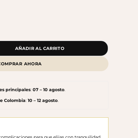
Botas Splash Euri Borreguito
$175.000
AÑADIR AL CARRITO
COMPRAR AHORA
s principales
:
07 – 10 agosto
.
de Colombia
:
10 – 12 agosto
.
omplicaciones para que elijas con tranquilidad.