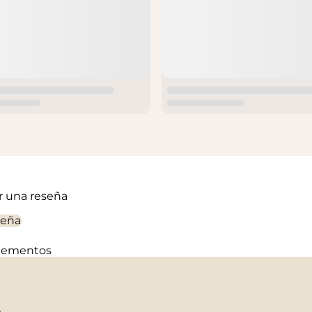
ir una reseña
seña
elementos
n