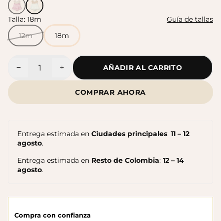
Talla:
18m
Guía de tallas
Sandalias Maui MC
Sandalias SUN
$140.000
12m
18m
$140.000
−
+
AÑADIR AL CARRITO
Cantidad
COMPRAR AHORA
Entrega estimada en
Ciudades principales
:
11 – 12
agosto
.
Entrega estimada en
Resto de Colombia
:
12 – 14
agosto
.
Sandalias Maui MC
Cangrejeras Nico MC
$140.000
$140.000
Compra con confianza