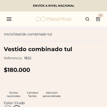
ENVÍOS A NIVEL NACIONAL
Buscar
0
Carri
Inicio
/
Vestido combinado tul
Productos populares
Vestido combinado tul
Referencia:
1822
$180.000
Envíos
Cambios
Atención
nacionales
fáciles
personalizada
Color:
Crudo