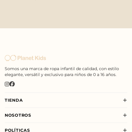
Somos una marca de ropa infantil de calidad, con estilo
elegante, versátil y exclusivo para niños de 0 a 16 años.
TIENDA
Nuevo
NOSOTROS
Niño
Sobre Nosotros
Niña
POLÍTICAS
Nuestras Tiendas