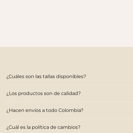
Sandalias Maui MC
Cangrejeras Nico MC
$140.000
$140.000
¿Cuáles son las tallas disponibles?
¿Los productos son de calidad?
s
¿Hacen envíos a todo Colombia?
¿Cuál es la política de cambios?