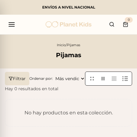
ENVÍOS A NIVEL NACIONAL
Buscar
0
Carri
Inicio
/
Pijamas
Pijamas
Productos populares
Filtrar
Ordenar por:
Hay 0 resultados en total
No hay productos en esta colección.