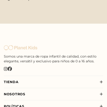
Somos una marca de ropa infantil de calidad, con estilo
elegante, versátil y exclusivo para niños de 0 a 16 años.
Botas Splash Euri Borreguito
$175.000
TIENDA
Nuevo
NOSOTROS
Niño
Sobre Nosotros
Niña
POLÍTICAS
Nuestras Tiendas