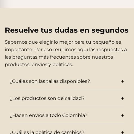
Sandalias Maui MC
Sandalias SUN
$140.000
$140.000
Resuelve tus dudas en segundos
Sabemos que elegir lo mejor para tu pequeño es
importante. Por eso reunimos aquí las respuestas a
las preguntas más frecuentes sobre nuestros
productos, envíos y políticas.
+
¿Cuáles son las tallas disponibles?
+
¿Los productos son de calidad?
+
¿Hacen envíos a todo Colombia?
Sandalias Maui MC
Cangrejeras Nico MC
$140.000
$140.000
+
¿Cuál es la política de cambios?