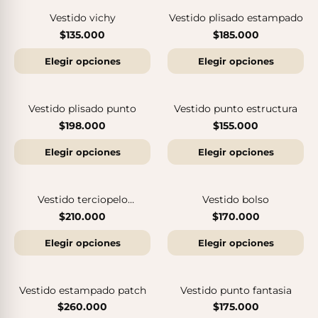
Vestido vichy
Vestido plisado estampado
$135.000
$185.000
Sandalias Maui MC
Sandalias SUN
$140.000
$140.000
Elegir opciones
Elegir opciones
Vestido plisado punto
Vestido punto estructura
$198.000
$155.000
Elegir opciones
Elegir opciones
Vestido terciopelo
Vestido bolso
estampado
$210.000
$170.000
Elegir opciones
Elegir opciones
Sandalias Maui MC
Cangrejeras Nico MC
Vestido estampado patch
Vestido punto fantasia
$140.000
$140.000
$260.000
$175.000