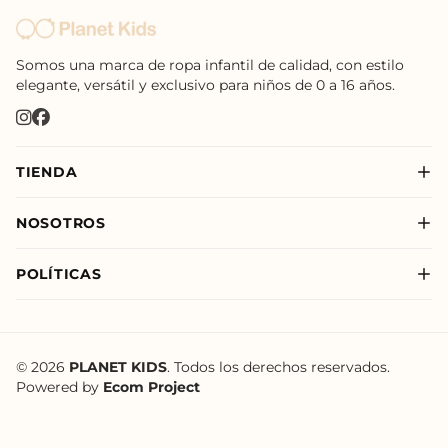
Somos una marca de ropa infantil de calidad, con estilo
elegante, versátil y exclusivo para niños de 0 a 16 años.
TIENDA
Nuevo
NOSOTROS
Niño
Sobre Nosotros
Niña
POLÍTICAS
Nuestras Tiendas
New Born
Política de Privacidad
Nuevo
Política de Envíos
Política de Tratamiento de Datos de Planet Kids
© 2026
PLANET KIDS
. Todos los derechos reservados.
Powered by
Ecom Project
Términos y Condiciones