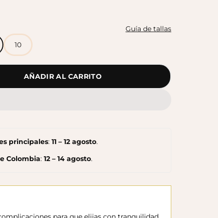
Botas Splash Euri Borreguito
$175.000
Guía de tallas
10
AÑADIR AL CARRITO
s principales
:
11 – 12 agosto
.
de Colombia
:
12 – 14 agosto
.
omplicaciones para que elijas con tranquilidad.