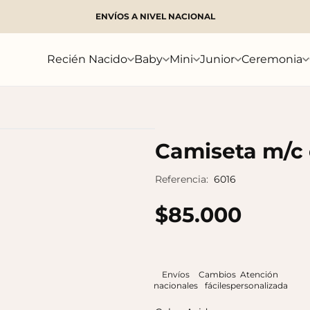
ENVÍOS A NIVEL NACIONAL
Buscar
Recién Nacido
Baby
Mini
Junior
Ceremonia
Camiseta m/c
Referencia:
6016
$85.000
Envíos
Cambios
Atención
nacionales
fáciles
personalizada