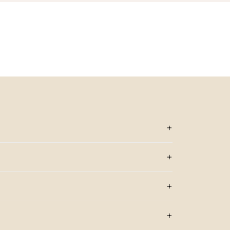
+
+
+
+