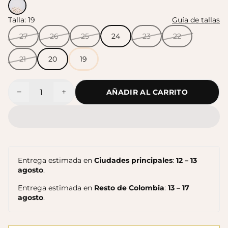
Talla:
19
Guía de tallas
Sandalias Maui MC
Sandalias SUN
$140.000
27
26
25
24
23
22
$140.000
21
20
19
−
+
AÑADIR AL CARRITO
Cantidad
Entrega estimada en
Ciudades principales
:
12 – 13
agosto
.
Entrega estimada en
Resto de Colombia
:
13 – 17
agosto
.
Sandalias Maui MC
Cangrejeras Nico MC
$140.000
$140.000