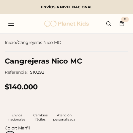
ENVÍOS A NIVEL NACIONAL
Buscar
0
Carri
Inicio
/
Cangrejeras Nico MC
Productos populares
Cangrejeras Nico MC
Referencia:
S10292
$140.000
Envíos
Cambios
Atención
nacionales
fáciles
personalizada
Color:
Marfil