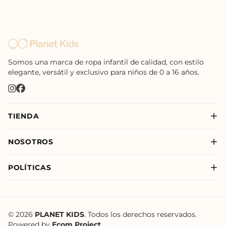
Somos una marca de ropa infantil de calidad, con estilo
elegante, versátil y exclusivo para niños de 0 a 16 años.
TIENDA
Nuevo
NOSOTROS
Niño
Sobre Nosotros
Niña
POLÍTICAS
Nuestras Tiendas
New Born
Política de Privacidad
Nuevo
Política de Envíos
Política de Tratamiento de Datos de Planet Kids
© 2026
PLANET KIDS
. Todos los derechos reservados.
Powered by
Ecom Project