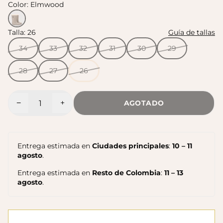
Color:
Elmwood
Sandalias Maui MC
Talla:
26
Guía de tallas
Sandalias SUN
$140.000
$140.000
34
33
32
31
30
29
28
27
26
−
+
AGOTADO
Cantidad
Entrega estimada en
Ciudades principales
:
10 – 11
agosto
.
Entrega estimada en
Resto de Colombia
:
11 – 13
agosto
.
Sandalias Maui MC
Cangrejeras Nico MC
$140.000
$140.000