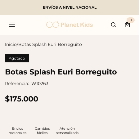
ENVÍOS A NIVEL NACIONAL
Buscar
0
Carri
Inicio
/
Botas Splash Euri Borreguito
Agotado
Productos populares
Botas Splash Euri Borreguito
Referencia:
W10263
$175.000
Envíos
Cambios
Atención
nacionales
fáciles
personalizada