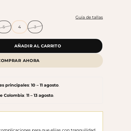
Botas Splash Euri Borreguito
$175.000
Guía de tallas
5
4
3
AÑADIR AL CARRITO
COMPRAR AHORA
s principales
:
10 – 11 agosto
.
de Colombia
:
11 – 13 agosto
.
omplicaciones para que elijas con tranquilidad.