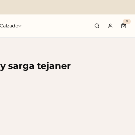
0
Calzado
Carri
y sarga tejaner