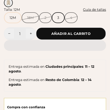
Talla:
12M
Guía de tallas
Sandalias Maui MC
Sandalias SUN
$140.000
12M
18M
2
3
4
$140.000
−
+
AÑADIR AL CARRITO
Cantidad
Entrega estimada en
Ciudades principales
:
11 – 12
agosto
.
Entrega estimada en
Resto de Colombia
:
12 – 14
agosto
.
Sandalias Maui MC
Cangrejeras Nico MC
$140.000
$140.000
Compra con confianza