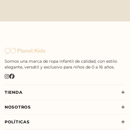
Somos una marca de ropa infantil de calidad, con estilo
elegante, versátil y exclusivo para niños de 0 a 16 años.
TIENDA
Nuevo
NOSOTROS
Niño
Sobre Nosotros
Niña
POLÍTICAS
Nuestras Tiendas
New Born
Política de Privacidad