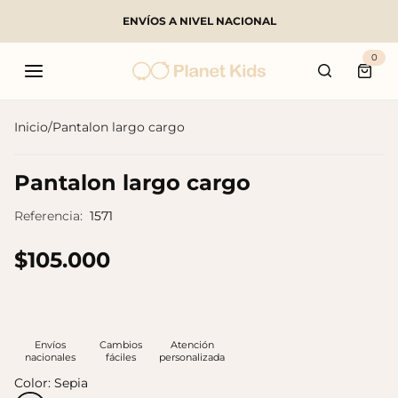
ENVÍOS A NIVEL NACIONAL
Buscar
0
Carri
Inicio
/
Pantalon largo cargo
Productos populares
Pantalon largo cargo
Referencia:
1571
$105.000
Envíos
Cambios
Atención
nacionales
fáciles
personalizada
Color:
Sepia