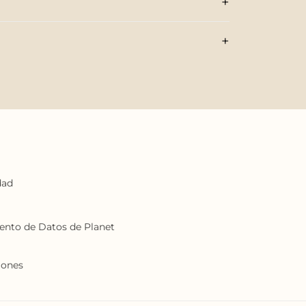
+
+
dad
iento de Datos de Planet
iones