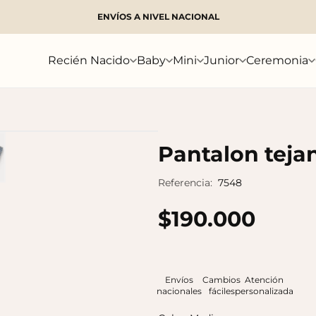
ENVÍOS A NIVEL NACIONAL
Buscar
Recién Nacido
Baby
Mini
Junior
Ceremonia
Pantalon teja
Referencia:
7548
$190.000
Envíos
Cambios
Atención
nacionales
fáciles
personalizada