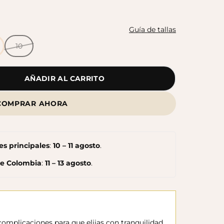
Botas Splash Euri Borreguito
$175.000
Guía de tallas
10
AÑADIR AL CARRITO
COMPRAR AHORA
s principales
:
10 – 11 agosto
.
de Colombia
:
11 – 13 agosto
.
omplicaciones para que elijas con tranquilidad.