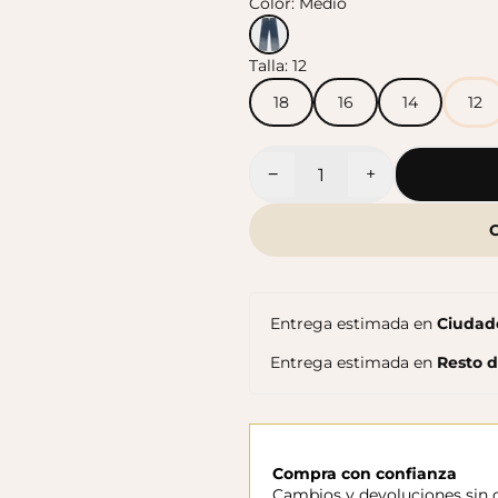
Color:
Medio
Talla:
12
Sandalias Maui MC
Cangrejeras Nico MC
$140.000
$140.000
18
16
14
12
−
+
Cantidad
Entrega estimada en
Ciudade
Entrega estimada en
Resto 
Compra con confianza
Cambios y devoluciones sin c