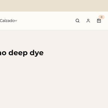
0
Calzado
Carri
no deep dye