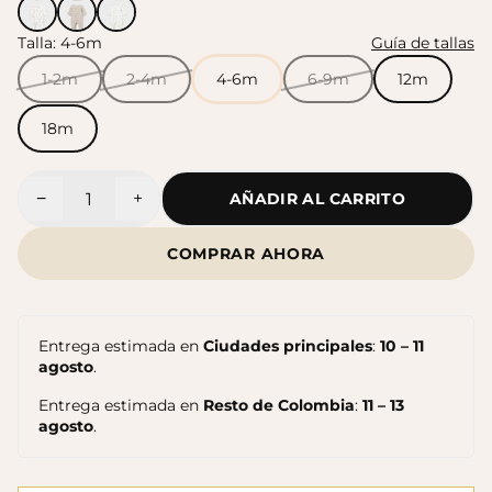
Talla:
4-6m
Guía de tallas
Sandalias Maui MC
Sandalias SUN
$140.000
1-2m
2-4m
4-6m
6-9m
12m
$140.000
18m
−
+
AÑADIR AL CARRITO
Cantidad
COMPRAR AHORA
Entrega estimada en
Ciudades principales
:
10 – 11
agosto
.
Entrega estimada en
Resto de Colombia
:
11 – 13
agosto
.
Sandalias Maui MC
Cangrejeras Nico MC
$140.000
$140.000