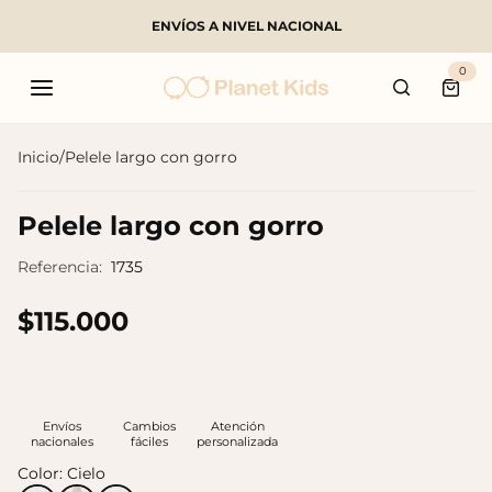
ENVÍOS A NIVEL NACIONAL
Buscar
0
Carri
Inicio
/
Pelele largo con gorro
Productos populares
Pelele largo con gorro
Referencia:
1735
$115.000
Envíos
Cambios
Atención
nacionales
fáciles
personalizada
Color:
Cielo