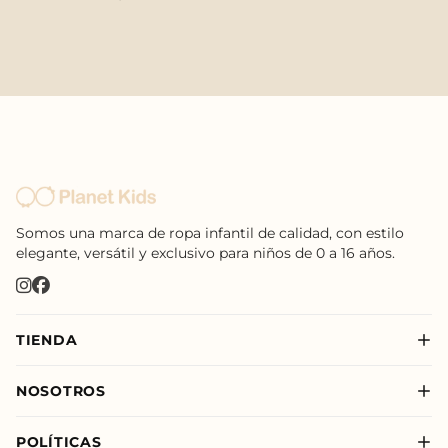
Somos una marca de ropa infantil de calidad, con estilo
elegante, versátil y exclusivo para niños de 0 a 16 años.
TIENDA
Nuevo
NOSOTROS
Niño
Sobre Nosotros
Niña
POLÍTICAS
Nuestras Tiendas