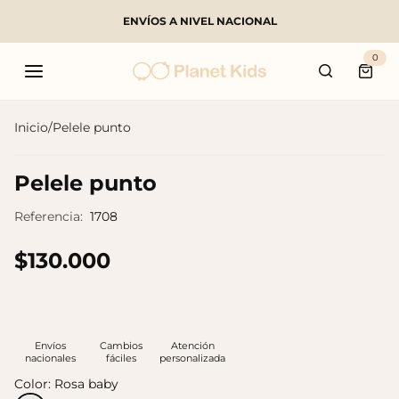
ENVÍOS A NIVEL NACIONAL
Buscar
0
Carri
Inicio
/
Pelele punto
Productos populares
Pelele punto
Referencia:
1708
$130.000
Envíos
Cambios
Atención
nacionales
fáciles
personalizada
Color:
Rosa baby