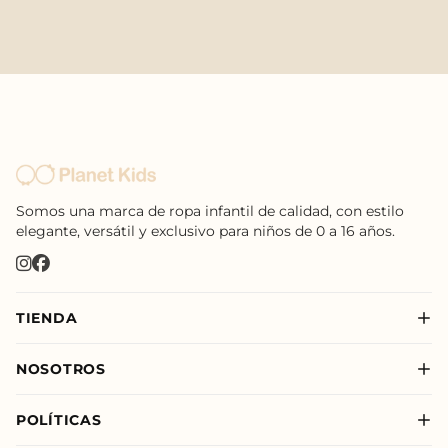
Somos una marca de ropa infantil de calidad, con estilo
elegante, versátil y exclusivo para niños de 0 a 16 años.
TIENDA
Nuevo
NOSOTROS
Niño
Sobre Nosotros
Niña
POLÍTICAS
Nuestras Tiendas
New Born
Política de Privacidad