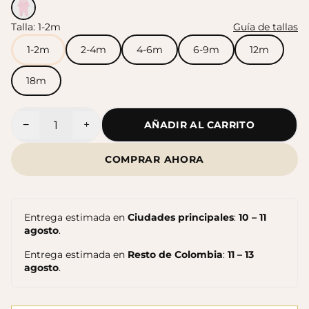
Talla:
1-2m
Guía de tallas
Sandalias Maui MC
Sandalias SUN
$140.000
1-2m
2-4m
4-6m
6-9m
12m
$140.000
18m
−
+
AÑADIR AL CARRITO
Cantidad
COMPRAR AHORA
Entrega estimada en
Ciudades principales
:
10 – 11
agosto
.
Entrega estimada en
Resto de Colombia
:
11 – 13
agosto
.
Sandalias Maui MC
Cangrejeras Nico MC
$140.000
$140.000