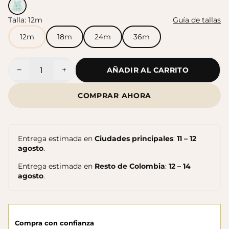
Talla:
12m
Guía de tallas
Sandalias Maui MC
Sandalias SUN
$140.000
12m
18m
24m
36m
$140.000
−
+
AÑADIR AL CARRITO
Cantidad
COMPRAR AHORA
Entrega estimada en
Ciudades principales
:
11 – 12
agosto
.
Entrega estimada en
Resto de Colombia
:
12 – 14
agosto
.
Sandalias Maui MC
Cangrejeras Nico MC
$140.000
$140.000
Compra con confianza