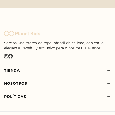
Somos una marca de ropa infantil de calidad, con estilo
elegante, versátil y exclusivo para niños de 0 a 16 años.
TIENDA
Nuevo
NOSOTROS
Niño
Sobre Nosotros
Niña
POLÍTICAS
Nuestras Tiendas
New Born
Política de Privacidad
Nuevo
Política de Envíos