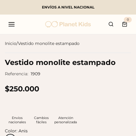
ENVÍOS A NIVEL NACIONAL
Buscar
0
Carri
Inicio
/
Vestido monolite estampado
Productos populares
Vestido monolite estampado
Referencia:
1909
$250.000
Envíos
Cambios
Atención
nacionales
fáciles
personalizada
Color:
Anis