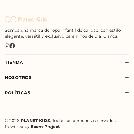
Somos una marca de ropa infantil de calidad, con estilo
elegante, versátil y exclusivo para niños de 0 a 16 años.
TIENDA
Nuevo
NOSOTROS
Niño
Sobre Nosotros
Niña
POLÍTICAS
Nuestras Tiendas
New Born
Política de Privacidad
Nuevo
Política de Envíos
Política de Tratamiento de Datos de Planet Kids
© 2026
PLANET KIDS
. Todos los derechos reservados.
Powered by
Ecom Project
Términos y Condiciones