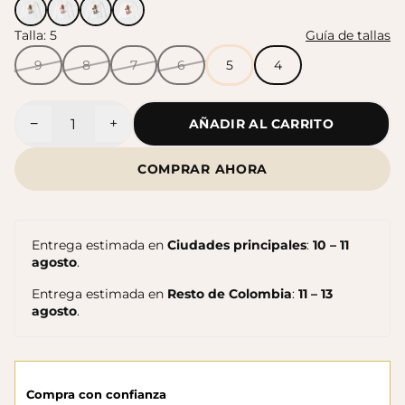
Talla:
5
Guía de tallas
Sandalias Maui MC
Sandalias SUN
$140.000
9
8
7
6
5
4
$140.000
−
+
AÑADIR AL CARRITO
Cantidad
COMPRAR AHORA
Entrega estimada en
Ciudades principales
:
10 – 11
agosto
.
Entrega estimada en
Resto de Colombia
:
11 – 13
agosto
.
Sandalias Maui MC
Cangrejeras Nico MC
$140.000
$140.000
Compra con confianza