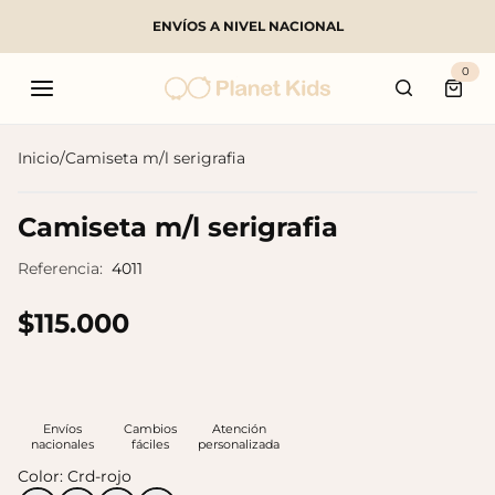
ENVÍOS A NIVEL NACIONAL
Buscar
0
Carri
Inicio
/
Camiseta m/l serigrafia
Productos populares
Camiseta m/l serigrafia
Referencia:
4011
$115.000
Envíos
Cambios
Atención
nacionales
fáciles
personalizada
Color:
Crd-rojo