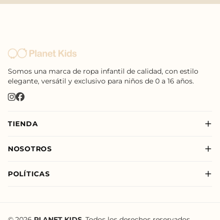
Somos una marca de ropa infantil de calidad, con estilo
elegante, versátil y exclusivo para niños de 0 a 16 años.
TIENDA
Nuevo
NOSOTROS
Niño
Sobre Nosotros
Niña
POLÍTICAS
Nuestras Tiendas
New Born
Política de Privacidad
Nuevo
Política de Envíos
Política de Tratamiento de Datos de Planet Kids
© 2026
PLANET KIDS
. Todos los derechos reservados.