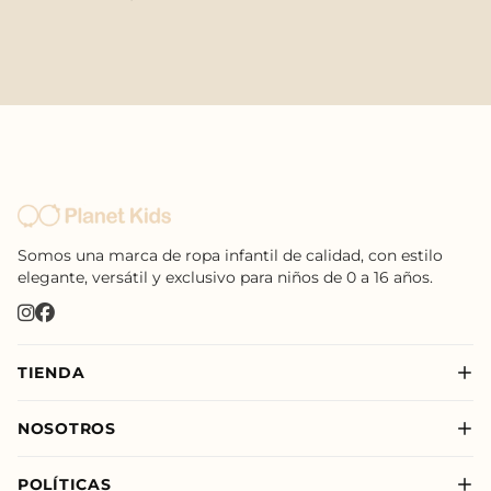
Somos una marca de ropa infantil de calidad, con estilo
elegante, versátil y exclusivo para niños de 0 a 16 años.
TIENDA
Nuevo
NOSOTROS
Niño
Sobre Nosotros
Niña
POLÍTICAS
Nuestras Tiendas