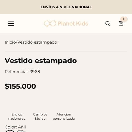
ENVÍOS A NIVEL NACIONAL
Buscar
0
Carri
Inicio
/
Vestido estampado
Productos populares
Vestido estampado
Referencia:
3968
$155.000
Envíos
Cambios
Atención
nacionales
fáciles
personalizada
Color:
Añil