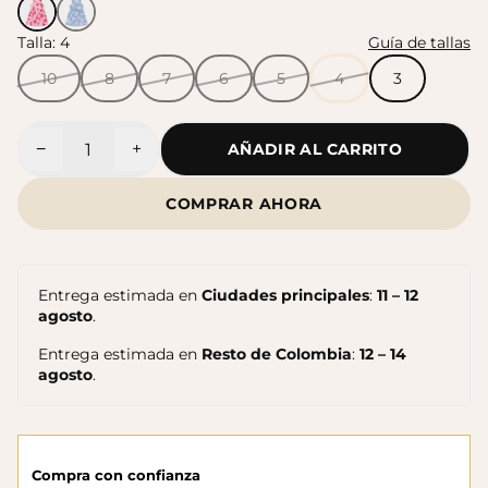
Talla:
4
Guía de tallas
Sandalias Maui MC
Sandalias SUN
$140.000
10
8
7
6
5
4
3
$140.000
−
+
AÑADIR AL CARRITO
Cantidad
COMPRAR AHORA
Entrega estimada en
Ciudades principales
:
11 – 12
agosto
.
Entrega estimada en
Resto de Colombia
:
12 – 14
agosto
.
Sandalias Maui MC
Cangrejeras Nico MC
$140.000
$140.000
Compra con confianza